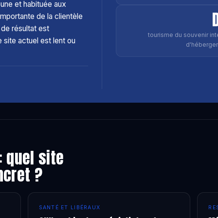
eune et habituée aux
importante de la clientèle
de résultat est
tourisme du souvenir inte
 site actuel est lent ou
d'hébergem
 quel site
ncret ?
SANTÉ ET LIBÉRAUX
RE