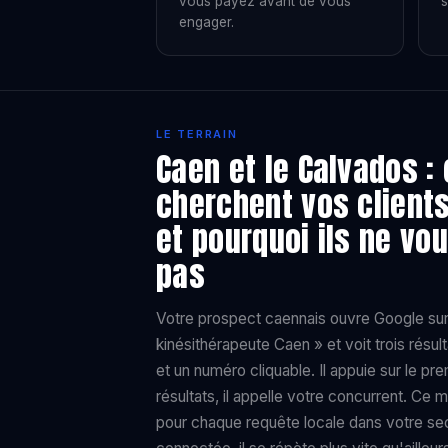
vous payez avant de vous
s
engager.
LE TERRAIN
Caen et le Calvados :
cherchent vos clients
et pourquoi ils ne vo
pas
Votre prospect caennais ouvre Google sur s
kinésithérapeute Caen » et voit trois résul
et un numéro cliquable. Il appuie sur le pr
résultats, il appelle votre concurrent. C
pour chaque requête locale dans votre sect