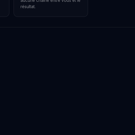
aucune chaîne entre vous et le
résultat.