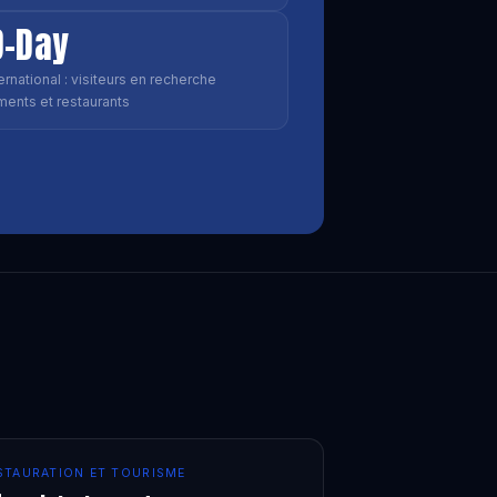
D-Day
rnational : visiteurs en recherche
ents et restaurants
STAURATION ET TOURISME