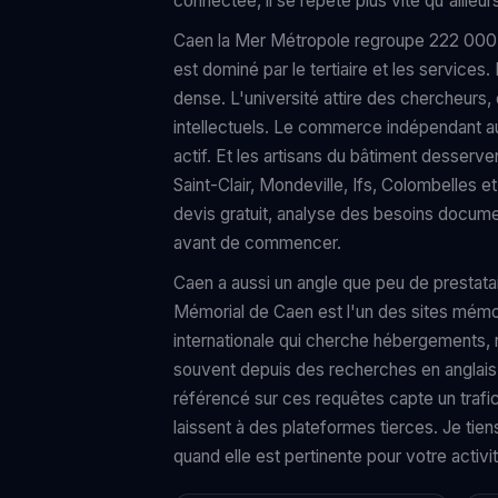
connectée, il se répète plus vite qu'ailleur
Caen la Mer Métropole regroupe 222 000
est dominé par le tertiaire et les service
dense. L'université attire des chercheurs,
intellectuels. Le commerce indépendant au
actif. Et les artisans du bâtiment desserve
Saint-Clair, Mondeville, Ifs, Colombelles 
devis gratuit, analyse des besoins docum
avant de commencer.
Caen a aussi un angle que peu de prestatai
Mémorial de Caen est l'un des sites mémori
internationale qui cherche hébergements, re
souvent depuis des recherches en anglais.
référencé sur ces requêtes capte un trafi
laissent à des plateformes tierces. Je tien
quand elle est pertinente pour votre activit