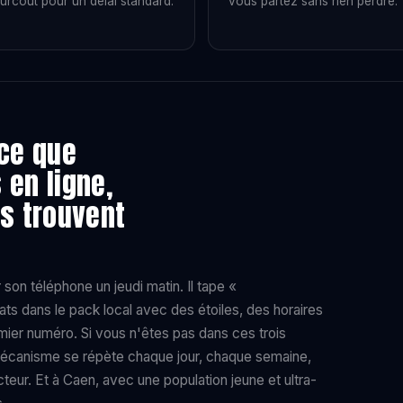
urcoût pour un délai standard.
vous partez sans rien perdre.
 ce que
 en ligne,
us trouvent
on téléphone un jeudi matin. Il tape «
tats dans le pack local avec des étoiles, des horaires
emier numéro. Si vous n'êtes pas dans ces trois
e mécanisme se répète chaque jour, chaque semaine,
eur. Et à Caen, avec une population jeune et ultra-