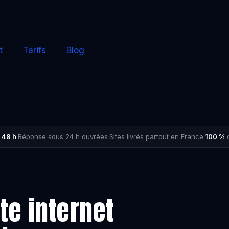
t
Tarifs
Blog
 48 h
·
Réponse sous 24 h ouvrées
·
Sites livrés partout en France
·
100 %
d
te internet