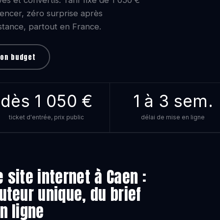
s et convertis. Tarif fixe de 1 050 €
encer, zéro surprise après
istance, partout en France.
mon budget
dès 1 050 €
1 à 3 sem.
ticket d'entrée, prix public
délai de mise en ligne
 site internet à Caen :
uteur unique, du brief
n ligne