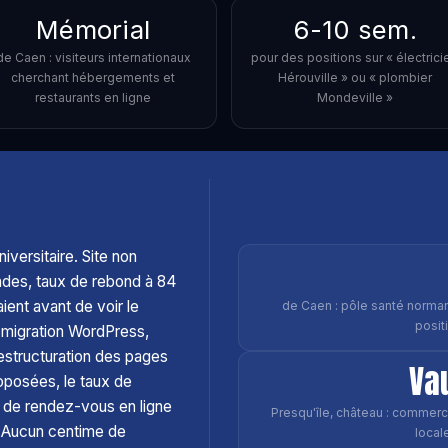
Mémorial
6-10 sem.
de Caen : visiteurs internationaux
pour des positions sur « électrici
cherchant hébergements et
Hérouville » ou « plombier
restaurants en ligne
Mondeville »
niversitaire. Site non
des, taux de rebond à 84
ient avant de voir le
de Caen : pôle santé norma
posit
s migration WordPress,
estructuration des pages
Va
oposées, le taux de
s de rendez-vous en ligne
Presqu'île, château : commer
 Aucun centime de
locale