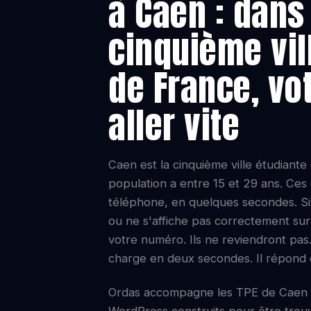
à Caen : dans
cinquième vil
de France, vot
aller vite
Caen est la cinquième ville étudiante
population a entre 15 et 29 ans. Ces
téléphone, en quelques secondes. Si
ou ne s'affiche pas correctement sur 
votre numéro. Ils ne reviendront pas. 
charge en deux secondes. Il répond 
Ordas accompagne les TPE de Caen e