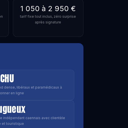
1 050 à 2 950 €
en
tarif fixe tout inclus, zéro surprise
après signature
CHU
nd dense, libéraux et paramédicaux à
ionner en ligne
ugueux
ce indépendant caennais avec clientèle
 et touristique