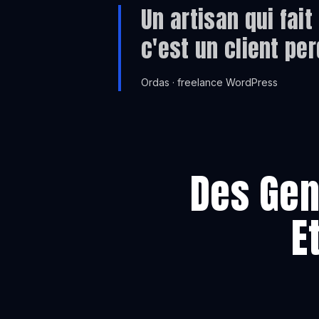
Un artisan qui fait
c'est un client pe
Ordas · freelance WordPress
Des Gen
E