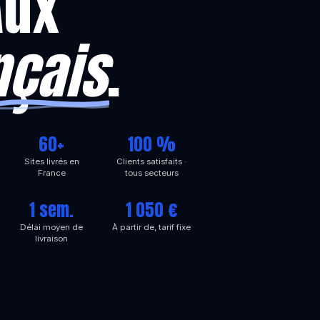
Aux
nçais
.
60+
100 %
Sites livrés en
Clients satisfaits ·
France
tous secteurs
1 sem.
1 050 €
Délai moyen de
À partir de, tarif fixe
livraison