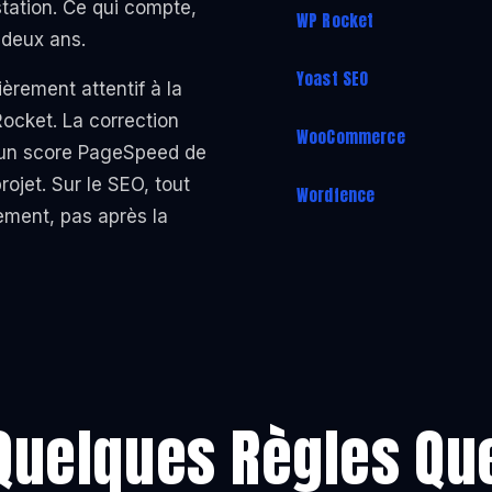
station. Ce qui compte,
WP Rocket
 deux ans.
Yoast SEO
ièrement attentif à la
ocket. La correction
WooCommerce
 un score PageSpeed de
rojet. Sur le SEO, tout
Wordfence
ement, pas après la
Quelques Règles Qu