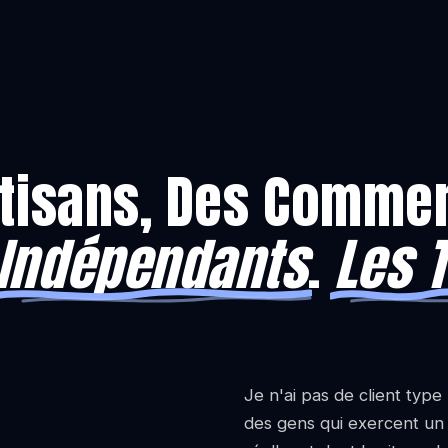
rtisans, Des Commer
Indépendants
.
Les T
Je n'ai pas de client type 
des gens qui exercent un v