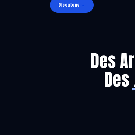
Discutons →
Des A
Des