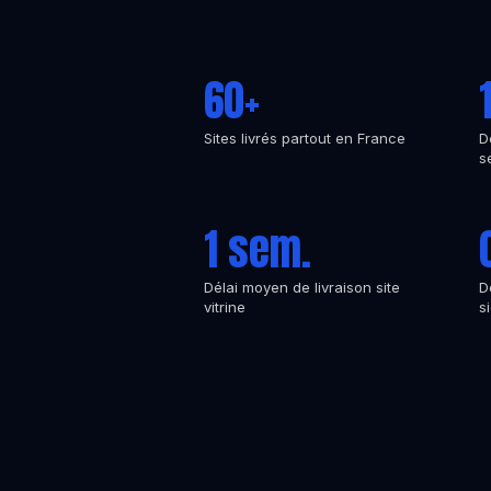
60+
Sites livrés partout en France
D
s
1 sem.
Délai moyen de livraison site
D
vitrine
s