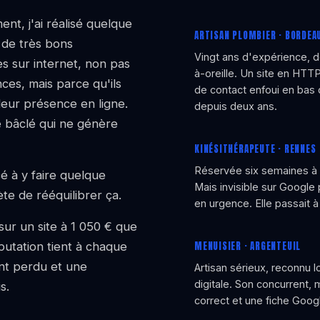
nt, j'ai réalisé quelque
ARTISAN PLOMBIER · BORDEA
 de très bons
Vingt ans d'expérience, d
es sur internet, non pas
à-oreille. Un site en HTT
es, mais parce qu'ils
de contact enfoui en bas
eur présence en ligne.
depuis deux ans.
e bâclé qui ne génère
KINÉSITHÉRAPEUTE · RENNES
Réservée six semaines à l
 à y faire quelque
Mais invisible sur Google
te de rééquilibrer ça.
en urgence. Elle passait à
sur un site à 1 050 € que
putation tient à chaque
MENUISIER · ARGENTEUIL
ient perdu et une
Artisan sérieux, reconnu
digitale. Son concurrent, 
s.
correct et une fiche Googl