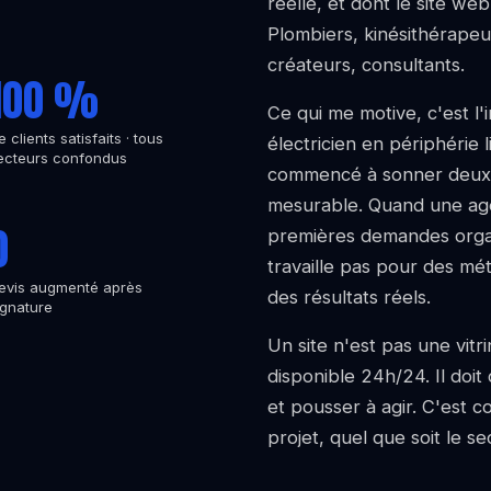
réelle, et dont le site we
Plombiers, kinésithérapeu
créateurs, consultants.
100 %
Ce qui me motive, c'est l
e clients satisfaits · tous
électricien en périphérie 
ecteurs confondus
commencé à sonner deux m
mesurable. Quand une ag
0
premières demandes organ
travaille pas pour des mét
evis augmenté après
des résultats réels.
ignature
Un site n'est pas une vitr
disponible 24h/24. Il doi
et pousser à agir. C'est
projet, quel que soit le se