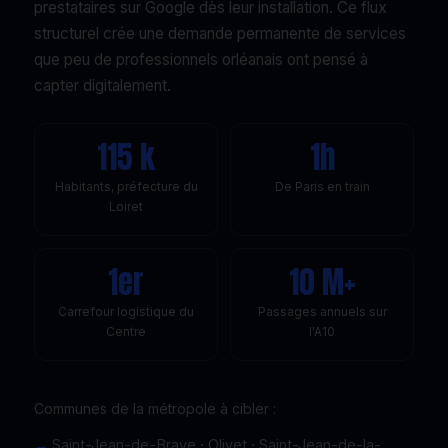
prestataires sur Google dès leur installation. Ce flux
structurel crée une demande permanente de services
que peu de professionnels orléanais ont pensé à
capter digitalement.
115 k
1h
Habitants, préfecture du
De Paris en train
Loiret
1er
10 M+
Carrefour logistique du
Passages annuels sur
Centre
l'A10
Communes de la métropole à cibler :
Saint-Jean-de-Braye · Olivet · Saint-Jean-de-la-