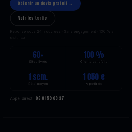
Obtenir un devis gratuit →
Voir les tarifs
Réponse sous 24 h ouvrées · Sans engagement · 100 % à
distance
60+
100 %
Sites livrés
Clients satisfaits
1 sem.
1 050 €
Délai moyen
À partir de
06 01 59 09 37
Appel direct :