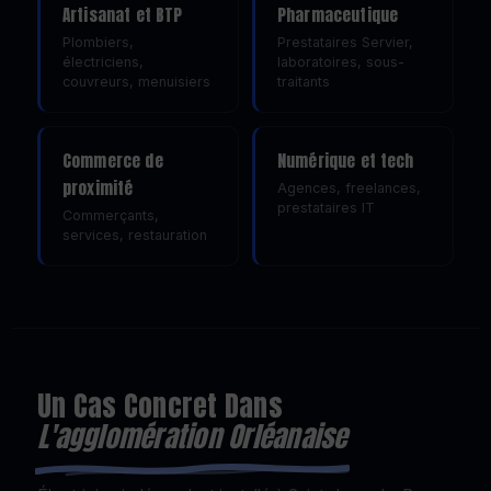
Artisanat et BTP
Pharmaceutique
Plombiers,
Prestataires Servier,
électriciens,
laboratoires, sous-
couvreurs, menuisiers
traitants
Commerce de
Numérique et tech
proximité
Agences, freelances,
prestataires IT
Commerçants,
services, restauration
Un Cas Concret Dans
L'agglomération Orléanaise