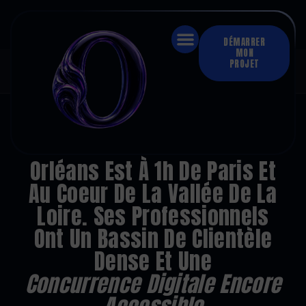
DÉMARRER
MON
PROJET
60+
sites livrés
·
100 %
clients satisfaits
·
1 semaine
délai moyen
·
De
1 050 €
à
2 950 €
·
100 %
à distance
Accueil
›
Création de site internet
›
Orléans
CRÉATION DE SITE INTERNET · ORLÉANS
Orléans Est À 1h De Paris Et
Au Coeur De La Vallée De La
Loire. Ses Professionnels
Ont Un Bassin De Clientèle
Dense Et Une
Concurrence Digitale Encore