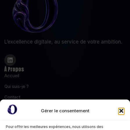
L’excellence digitale, au service de votre ambition.
À Propos
Accueil
Qui suis-je ?
Contact
Tarifs
Gérer le consentement
Blog
Pour offrir les meilleures expériences, nous utilisons des
Mentions Légales