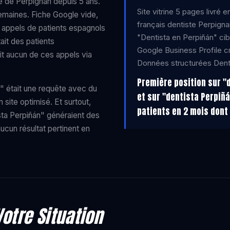
lle de Perpignan depuis 5 ans.
Site vitrine 5 pages livré 
 semaines. Fiche Google vide,
français dentiste Perpign
s appels de patients espagnols
"Dentista en Perpiñán" cibl
ait des patients
Google Business Profile cr
tait aucun de ces appels via
Données structurées Denti
Première position sur "
" était une requête avec du
et sur "dentista Perpiñ
site optimisé. Et surtout,
patients en 2 mois dont
sta Perpiñán" généraient des
cun résultat pertinent en
Votre Situation