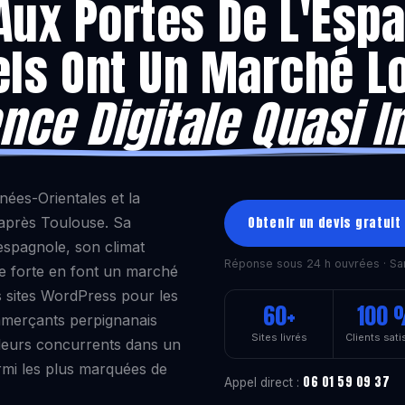
Aux Portes De L'Esp
els Ont Un Marché Lo
nce Digitale Quasi I
nées-Orientales et la
e après Toulouse. Sa
Obtenir un devis gratuit
 espagnole, son climat
Réponse sous 24 h ouvrées · Sa
ne forte en font un marché
s sites WordPress pour les
60+
100
ommerçants perpignanais
Sites livrés
Clients sati
 leurs concurrents dans un
rmi les plus marquées de
06 01 59 09 37
Appel direct :