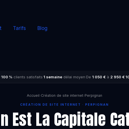
t
Tarifs
Blog
s
·
100 %
clients satisfaits
·
1 semaine
délai moyen
·
De
1 050 €
à
2 950 €
·
1
Accueil
›
Création de site internet
›
Perpignan
CRÉATION DE SITE INTERNET · PERPIGNAN
n Est La Capitale Ca