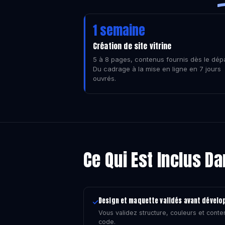
1 semaine
Création de site vitrine
5 à 8 pages, contenus fournis dès le dépa
Du cadrage à la mise en ligne en 7 jours
ouvrés.
Ce Qui Est Inclus D
Design et maquette validés avant dével
✓
Vous validez structure, couleurs et conte
code.