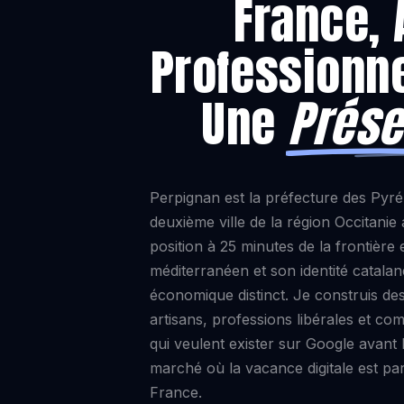
France, 
Professionn
Une
Prése
Perpignan est la préfecture des Pyré
deuxième ville de la région Occitani
position à 25 minutes de la frontière
méditerranéen et son identité catala
économique distinct. Je construis de
artisans, professions libérales et c
qui veulent exister sur Google avant
marché où la vacance digitale est pa
France.