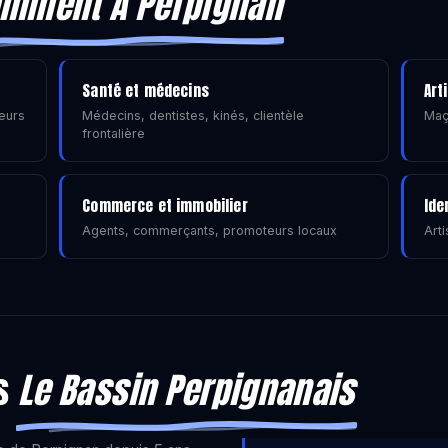
minent À Perpignan
Santé et médecins
Art
eurs
Médecins, dentistes, kinés, clientèle
Maç
frontalière
Commerce et immobilier
Ide
Agents, commerçants, promoteurs locaux
Arti
ns
Le Bassin Perpignanais