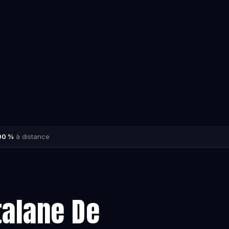
00 %
à distance
talane De