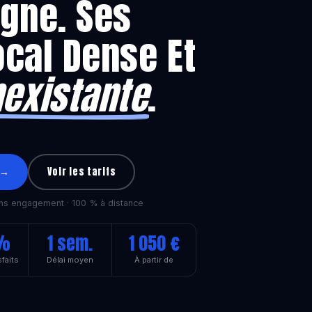
agne. Ses
cal Dense Et
nexistante
.
 →
Voir les tarifs
ns engagement · 100 % à distance
 %
1 sem.
1 050 €
sfaits
Délai moyen
À partir de