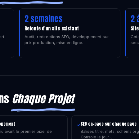
2 semaines
2 
Refonte d'un site existant
Sit
rt.
Audit, redirections SEO, développement sur
Cata
pré-production, mise en ligne.
sécu
ans
Chaque Projet
oppement
SEO on-page sur chaque page
✓
nu avant le premier pixel de
Balises titre, meta, schema.or
Console le jour J.