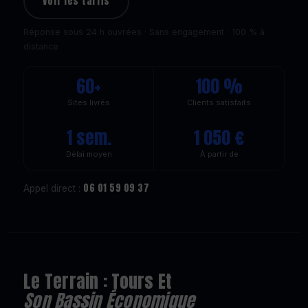
Voir les tarifs
Réponse sous 24 h ouvrées · Sans engagement · 100 % à
distance
60+
100 %
Sites livrés
Clients satisfaits
1 sem.
1 050 €
Délai moyen
À partir de
06 01 59 09 37
Appel direct :
Le Terrain : Tours Et
Son Bassin Économique