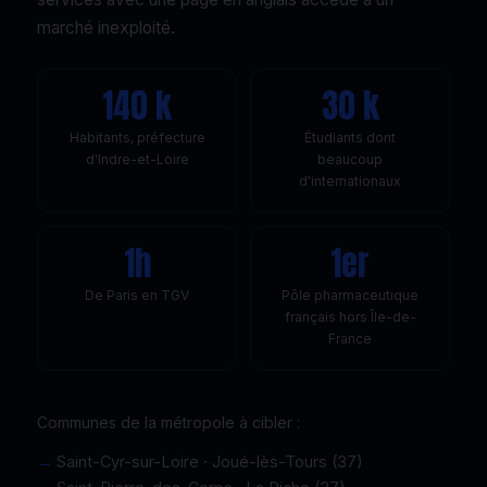
marché inexploité.
140 k
30 k
Habitants, préfecture
Étudiants dont
d'Indre-et-Loire
beaucoup
d'internationaux
1h
1er
De Paris en TGV
Pôle pharmaceutique
français hors Île-de-
France
Communes de la métropole à cibler :
Saint-Cyr-sur-Loire · Joué-lès-Tours (37)