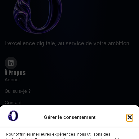
L’excellence digitale, au service de votre ambition.
À Propos
Accueil
Qui suis-je ?
Contact
Tarifs
Gérer le consentement
Blog
Pour offrir les meilleures expériences, nous utilisons des
Mentions Légales