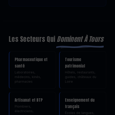
Les Secteurs Qui
Dominent À Tours
Pharmaceutique et
Tourisme
santé
patrimonial
Laboratoires,
Hôtels, restaurants,
médecins, kinés,
guides, châteaux du
pharmacies
Loire
Artisanat et BTP
Enseignement du
français
Plombiers,
électriciens,
Écoles de langues,