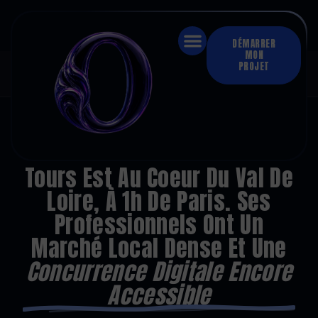
DÉMARRER
MON
PROJET
60+
sites livrés
·
100 %
clients satisfaits
·
1 semaine
délai moyen
·
De
1 050 €
à
2 950 €
·
100 %
à distance
Accueil
›
Création de site internet
›
Tours
CRÉATION DE SITE INTERNET · TOURS
Tours Est Au Coeur Du Val De
Loire, À 1h De Paris. Ses
Professionnels Ont Un
Marché Local Dense Et Une
Concurrence Digitale Encore
Accessible