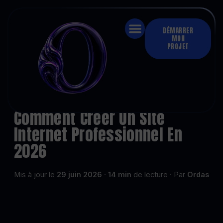
DÉMARRER
MON
PROJET
Accueil
›
Création de site internet
›
Comment créer un site internet professionnel en 2026
CRÉATION DE SITE INTERNET
Comment Créer Un Site
Internet Professionnel En
2026
Mis à jour le
29 juin 2026
·
14 min
de lecture · Par
Ordas