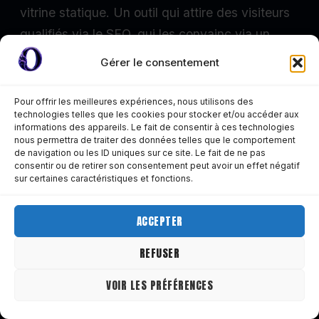
vitrine statique. Un outil qui attire des visiteurs
qualifiés via le SEO, qui les convainc via un
contenu structuré et honnête, et qui les
Gérer le consentement
convertit via un parcours de contact clair. Ça
demande des choix techniques précis, un
Pour offrir les meilleures expériences, nous utilisons des
technologies telles que les cookies pour stocker et/ou accéder aux
travail de fond sur le contenu et une
informations des appareils. Le fait de consentir à ces technologies
configuration SEO rigoureuse.
nous permettra de traiter des données telles que le comportement
de navigation ou les ID uniques sur ce site. Le fait de ne pas
consentir ou de retirer son consentement peut avoir un effet négatif
Si vous voulez déléguer cette construction à un
sur certaines caractéristiques et fonctions.
professionnel dont le travail est documenté et
les tarifs sont transparents,
décrivez votre
ACCEPTER
projet ici
. Si vous voulez d'abord regarder les
REFUSER
tarifs,
ils sont affichés sans ambiguïté sur
ordas.fr.
Un site qui travaille pour vous ne
VOIR LES PRÉFÉRENCES
s'improvise pas. Il se construit.