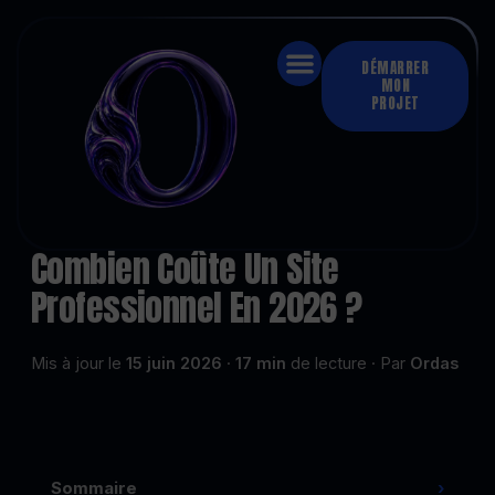
DÉMARRER
MON
PROJET
Accueil
›
Prix site internet & budget
›
Combien coûte un site internet professionnel en 2026 ?
PRIX SITE INTERNET & BUDGET
Combien Coûte Un Site
Professionnel En 2026 ?
Mis à jour le
15 juin 2026
·
17 min
de lecture · Par
Ordas
Sommaire
›