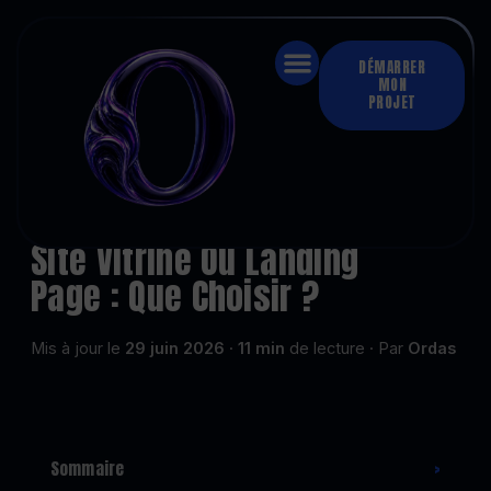
DÉMARRER
MON
PROJET
Accueil
›
Conversion & performance web
›
Site vitrine ou landing page : que choisir ?
CONVERSION & PERFORMANCE WEB
Site Vitrine Ou Landing
Page : Que Choisir ?
Mis à jour le
29 juin 2026
·
11 min
de lecture · Par
Ordas
Sommaire
›